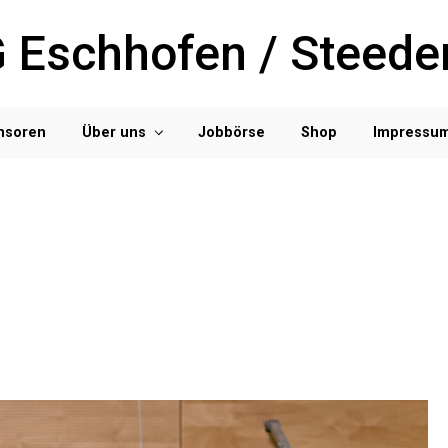
 Eschhofen / Steede
nsoren
Über uns
Jobbörse
Shop
Impressu