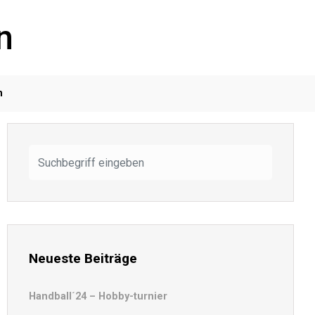
n
m
Neueste Beiträge
Handball´24 – Hobby-turnier