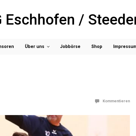
 Eschhofen / Steede
nsoren
Über uns
Jobbörse
Shop
Impressu
Kommentieren