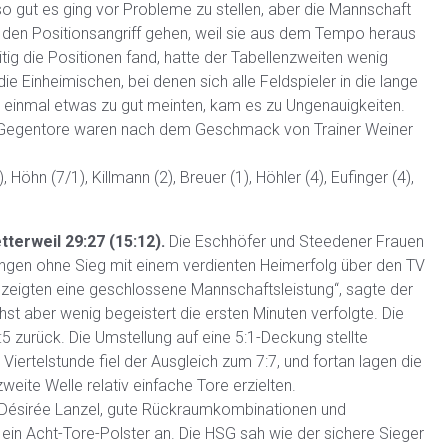
so gut es ging vor Probleme zu stellen, aber die Mannschaft
 den Positionsangriff gehen, weil sie aus dem Tempo heraus
tig die Positionen fand, hatte der Tabellenzweiten wenig
 Einheimischen, bei denen sich alle Feldspieler in die lange
l einmal etwas zu gut meinten, kam es zu Ungenauigkeiten.
27 Gegentore waren nach dem Geschmack von Trainer Weiner
 Höhn (7/1), Killmann (2), Breuer (1), Höhler (4), Eufinger (4),
terweil 29:27 (15:12).
Die Eschhöfer und Steedener Frauen
ungen ohne Sieg mit einem verdienten Heimerfolg über den TV
 zeigten eine geschlossene Mannschaftsleistung“, sagte der
t aber wenig begeistert die ersten Minuten verfolgte. Die
5 zurück. Die Umstellung auf eine 5:1-Deckung stellte
iertelstunde fiel der Ausgleich zum 7:7, und fortan lagen die
eite Welle relativ einfache Tore erzielten.
Désirée Lanzel, gute Rückraumkombinationen und
ein Acht-Tore-Polster an. Die HSG sah wie der sichere Sieger