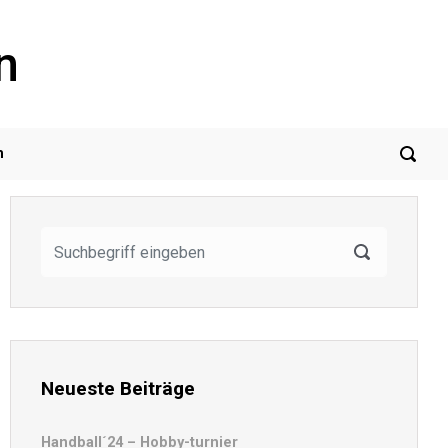
n
m
Neueste Beiträge
Handball´24 – Hobby-turnier