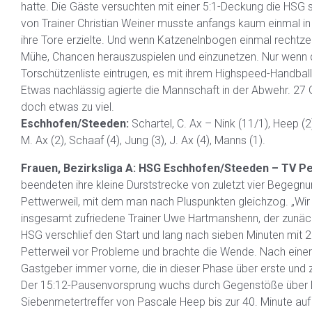
hatte. Die Gäste versuchten mit einer 5:1-Deckung die HSG 
von Trainer Christian Weiner musste anfangs kaum einmal in
ihre Tore erzielte. Und wenn Katzenelnbogen einmal rechtzei
Mühe, Chancen herauszuspielen und einzunetzen. Nur wenn die
Torschützenliste eintrugen, es mit ihrem Highspeed-Handbal
Etwas nachlässig agierte die Mannschaft in der Abwehr. 
doch etwas zu viel.
Eschhofen/Steeden:
Schartel, C. Ax – Nink (11/1), Heep (2),
M. Ax (2), Schaaf (4), Jung (3), J. Ax (4), Manns (1).
Frauen, Bezirksliga A: HSG Eschhofen/Steeden – TV Pet
beendeten ihre kleine Durststrecke von zuletzt vier Begegn
Pettwerweil, mit dem man nach Pluspunkten gleichzog. „Wir
insgesamt zufriedene Trainer Uwe Hartmanshenn, der zunächs
HSG verschlief den Start und lang nach sieben Minuten mit 2:
Petterweil vor Probleme und brachte die Wende. Nach einer V
Gastgeber immer vorne, die in dieser Phase über erste und zw
Der 15:12-Pausenvorsprung wuchs durch Gegenstöße über 
Siebenmetertreffer von Pascale Heep bis zur 40. Minute auf 