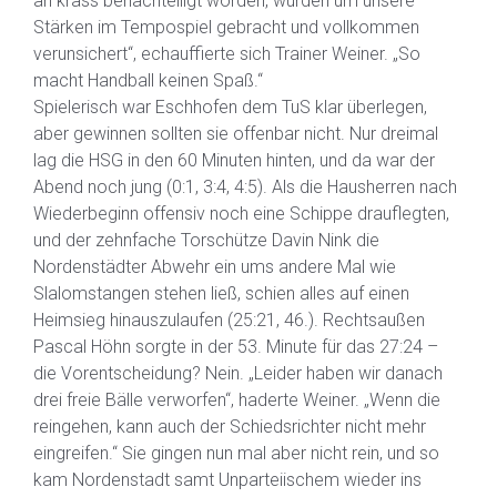
an krass benachteiligt worden, wurden um unsere
Stärken im Tempospiel gebracht und vollkommen
verunsichert“, echauffierte sich Trainer Weiner. „So
macht Handball keinen Spaß.“
Spielerisch war Eschhofen dem TuS klar überlegen,
aber gewinnen sollten sie offenbar nicht. Nur dreimal
lag die HSG in den 60 Minuten hinten, und da war der
Abend noch jung (0:1, 3:4, 4:5). Als die Hausherren nach
Wiederbeginn offensiv noch eine Schippe drauflegten,
und der zehnfache Torschütze Davin Nink die
Nordenstädter Abwehr ein ums andere Mal wie
Slalomstangen stehen ließ, schien alles auf einen
Heimsieg hinauszulaufen (25:21, 46.). Rechtsaußen
Pascal Höhn sorgte in der 53. Minute für das 27:24 –
die Vorentscheidung? Nein. „Leider haben wir danach
drei freie Bälle verworfen“, haderte Weiner. „Wenn die
reingehen, kann auch der Schiedsrichter nicht mehr
eingreifen.“ Sie gingen nun mal aber nicht rein, und so
kam Nordenstadt samt Unparteiischem wieder ins