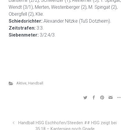
Bansemir (2/2), Schwenzer (1), Reinemer (5), T. Spingat,
Wendt (3/1), Merten, Westenberger (2), M. Spingat (2),
Obergfell (2), Klie.
Schiedsrichter:
Alexander Nitzke (TuS Dotzheim).
Zeitstrafen:
3:3.
Siebenmeter:
3/2:4/3.
Aktive
,
Handball
Handball HSG Eschhofen/Steeden ## HSG zeigt bei
35:18 – Kantersieg noch Gnade